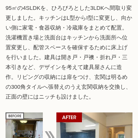
95㎡の4SLDKを、ひろびろとした3LDKへ間取り変
更しました。キッチンはL型からI型に変更し、向か
い側に家電・食器収納・冷蔵庫をまとめて配置。
洗濯機置き場と洗面台はキッチンから洗面所へ位
置変更し、配管スペースを確保するために床上げ
を行いました。建具は開き戸・戸襖・折れ戸・三
本引きなど、デザインを考えて建具屋さんに造
作。リビングの収納には扉をつけ、玄関は明るめ
の300角タイルへ張替えのうえ玄関収納を交換し、
正面の壁にはニッチも設けました。