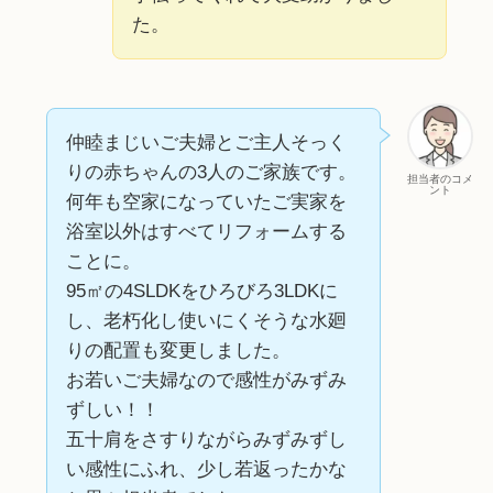
た。
仲睦まじいご夫婦とご主人そっく
りの赤ちゃんの3人のご家族です。
担当者のコメ
ント
何年も空家になっていたご実家を
浴室以外はすべてリフォームする
ことに。
95㎡の4SLDKをひろびろ3LDKに
し、老朽化し使いにくそうな水廻
りの配置も変更しました。
お若いご夫婦なので感性がみずみ
ずしい！！
五十肩をさすりながらみずみずし
い感性にふれ、少し若返ったかな